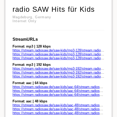
radio SAW Hits für Kids
Magdeburg, Germany
Internet Only
StreamURLs
Format: mp3 | 128 kbps
https://stream.radiosaw.de/saw-kids/mp3-128/stream.radiosaw.de/
https://stream.radiosaw.de/saw-kids/mp3-128/stream.radiosaw.de/play.pls
https://stream.radiosaw.de/saw-kids/mp3-128/stream.radiosaw.de/play.m3u
Format: mp3 | 192 kbps
https://stream.radiosaw.de/saw-kids/mp3-192/stream.radiosaw.de/
https://stream.radiosaw.de/saw-kids/mp3-192/stream.radiosaw.de/play.pls
https://stream.radiosaw.de/saw-kids/mp3-192/stream.radiosaw.de/play.m3u
Format: aac | 64 kbps
https://stream.radiosaw.de/saw-kids/aac-64/stream.radiosaw.de/
https://stream.radiosaw.de/saw-kids/aac-64/stream.radiosaw.de/play.pls
https://stream.radiosaw.de/saw-kids/aac-64/stream.radiosaw.de/play.m3u
Format: aac | 48 kbps
https://stream.radiosaw.de/saw-kids/aac-48/stream.radiosaw.de/
https://stream.radiosaw.de/saw-kids/aac-48/stream.radiosaw.de/play.pls
https://stream.radiosaw.de/saw-kids/aac-48/stream.radiosaw.de/play.m3u